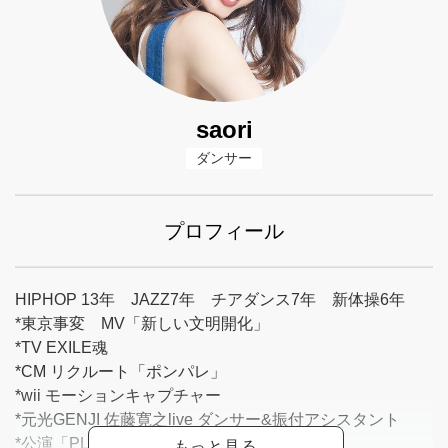
saori
ダンサー
プロフィール
HIPHOP 13年 JAZZ7年 チアダンス7年 新体操6年
*東京事変 MV「新しい文明開化」
*TV EXILE魂
*CM リクルート「ポンパレ」
*wii モーションキャプチャー
*元光GENJI 佐藤寛之live ダンサー&振付アシスタント
*公演「PLANET X」2006〜2010出演