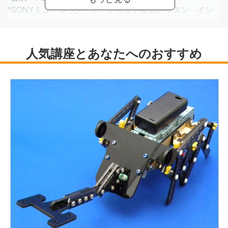
*SONYミュージック アーティスト育成レッスン イン
ストラクター
*チアダンス（元Dance for the planetメンバー）
*2004 MissDanceDrillAllstarCompetition プロップ部門3位
*2005 全日本チアダンス選手権大会 3位
*2006 USA nationals in japan ハーフタイムショー出演
*2007 全日本チアダンス選手権大会 準優勝
*2008 USA nationals in japan Spiritleading部門 優勝
他多方面で活躍中