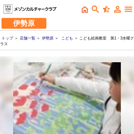
伊勢原
トップ
＞
店舗一覧
＞
伊勢原
＞
こども
＞ こども絵画教室 第1・3水曜ク
ラス