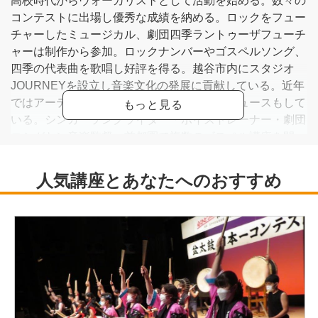
高校時代からヴォーカリストとして活動を始める。数々の
コンテストに出場し優秀な成績を納める。ロックをフュー
チャーしたミュージカル、劇団四季ラントゥーザフューチ
ャーは制作から参加。ロックナンバーやゴスペルソング、
四季の代表曲を歌唱し好評を得る。越谷市内にスタジオ
JOURNEYを設立し音楽文化の発展に貢献している。近年
ではアーティストに楽曲提供をし自らプロデュースもして
いる。シンガーソングライター・ボイストレーナー・劇団
コシガヤン音楽監督。首都圏で複数のゴスペル講座を開
講。オトダマの杜、ゴスペル講座。