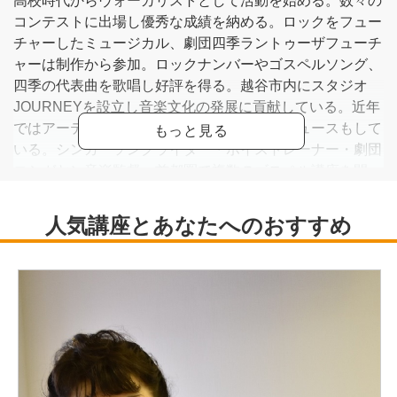
高校時代からヴォーカリストとして活動を始める。数々の
コンテストに出場し優秀な成績を納める。ロックをフュー
チャーしたミュージカル、劇団四季ラントゥーザフューチ
ャーは制作から参加。ロックナンバーやゴスペルソング、
四季の代表曲を歌唱し好評を得る。越谷市内にスタジオ
JOURNEYを設立し音楽文化の発展に貢献している。近年
ではアーティストに楽曲提供をし自らプロデュースもして
いる。シンガーソングライター・ボイストレーナー・劇団
コシガヤン音楽監督。首都圏で複数のゴスペル講座を開
講。オトダマの杜、ゴスペル講座。