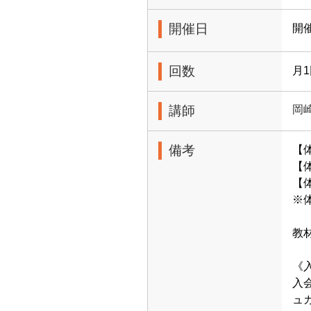
開催日
開
回数
月
講師
岡
備考
【
【体
【
※
教
《
入
ュ