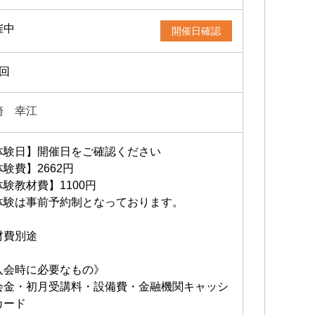
催中
開催日確認
1回
崎 幸江
体験日】開催日をご確認ください
験費】2662円
体験教材費】1100円
体験は事前予約制となっております。
材費別途
入会時に必要なもの》
会金・初月受講料・設備費・金融機関キャッシ
カード