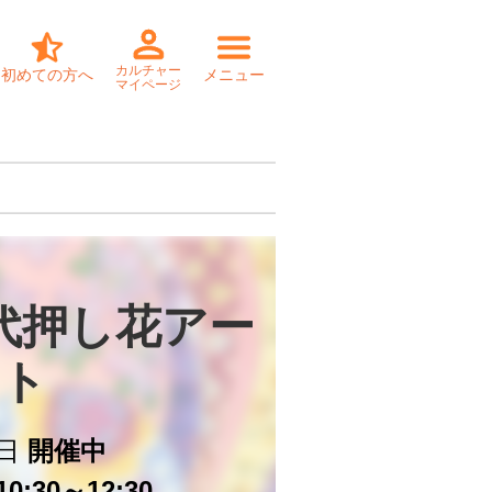
カルチャー
初めての方へ
メニュー
マイページ
代押し花アー
ト
日
開催中
0:30～12:30