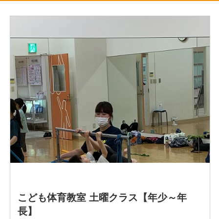
・TAP ダンス
・ボイストレーニング
【主な出演作品】
劇団四季「ライオンキング」ヤングナラ役
劇団四季「南十字星」アミナ•ミンチェ•ティエン役
「ダンスレボリューション」仁科ゆりか役
『魔劇「今日からマ王!」魔王再降臨』アンサンブル
『魔劇「今日からマ王!」～魔王暴走編～』アンサンブル
御座船安宅丸 ダンサー、シンガー、アクター
アートエンターテイメントショー
「θρύλος スリロス 」
アートエンターテイメントショー
「blood」
京都SUSHI劇場「寿司は別腹」
専属パフォーマー、ダンスキャプテン
ミュージカル「VOICE」イディナ役
「ティーチャーズ」仲間京子役
ネルケプランニング「今僕は六本木の交差点に立つ」