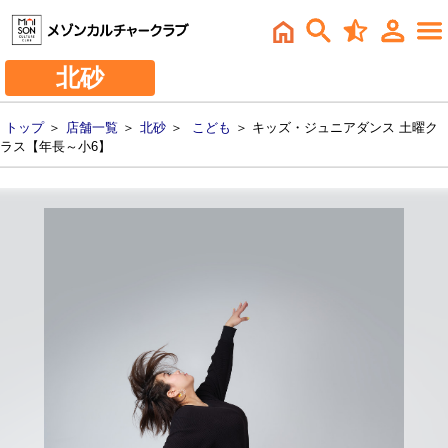
北砂
トップ
＞
店舗一覧
＞
北砂
＞
こども
＞ キッズ・ジュニアダンス 土曜ク
ラス【年長～小6】