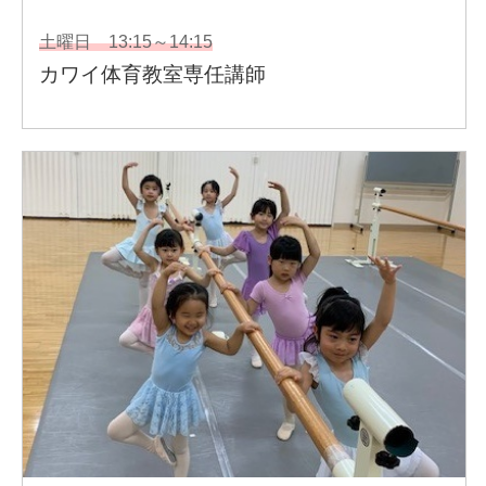
ミュージカル「モンタージュ」畑山晴香役 他
ベニバラ兎団「脳漿炸裂ガール2」柴柳ゆうか役
ミュージカル「VOIVE」シンシア役他
【CM.TV】
仮面ライダーカブト カスミ役
富士ハウス『君を守りたい』
他
【主な振付作品】
・「博多とんこつラーメンズ」
・「真夜中のオカルト公務員」
・リーディングミュージカル「THE SHOW TIME」
・「THE SHOW TIME」
・「THE SHOW TIME 2nd STAGE」
・「ツキトオカト」
・超次元ミュージカル「ネプティーヌ 」
・魔法歌劇「アルマギア」～Episode.0～
・ダンスボーカルグループ「DAiZzy」振付担当
他多数