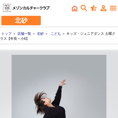
北砂
トップ
＞
店舗一覧
＞
北砂
＞
こども
＞ キッズ・ジュニアダンス 土曜ク
ラス【年長～小6】