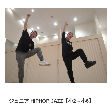
・TAP ダンス
・ボイストレーニング
【主な出演作品】
劇団四季「ライオンキング」ヤングナラ役
劇団四季「南十字星」アミナ•ミンチェ•ティエン役
「ダンスレボリューション」仁科ゆりか役
『魔劇「今日からマ王!」魔王再降臨』アンサンブル
『魔劇「今日からマ王!」～魔王暴走編～』アンサンブル
御座船安宅丸 ダンサー、シンガー、アクター
アートエンターテイメントショー
「θρύλος スリロス 」
アートエンターテイメントショー
「blood」
京都SUSHI劇場「寿司は別腹」
専属パフォーマー、ダンスキャプテン
ミュージカル「VOICE」イディナ役
「ティーチャーズ」仲間京子役
ネルケプランニング「今僕は六本木の交差点に立つ」