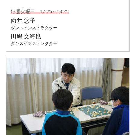
ミュージカル「モンタージュ」畑山晴香役 他
ベニバラ兎団「脳漿炸裂ガール2」柴柳ゆうか役
ミュージカル「VOIVE」シンシア役他
【CM.TV】
仮面ライダーカブト カスミ役
富士ハウス『君を守りたい』
他
【主な振付作品】
・「博多とんこつラーメンズ」
・「真夜中のオカルト公務員」
・リーディングミュージカル「THE SHOW TIME」
・「THE SHOW TIME」
・「THE SHOW TIME 2nd STAGE」
・「ツキトオカト」
・超次元ミュージカル「ネプティーヌ 」
・魔法歌劇「アルマギア」～Episode.0～
・ダンスボーカルグループ「DAiZzy」振付担当
他多数