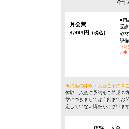
料
■内
月会費
受講
4,994円
（税込）
教材
設備
上記
が生
★講座の体験・入会ご予約を
体験・入会ご予約をご希望の
学につきましては店舗までお
定していない講座がございま
体験・入会