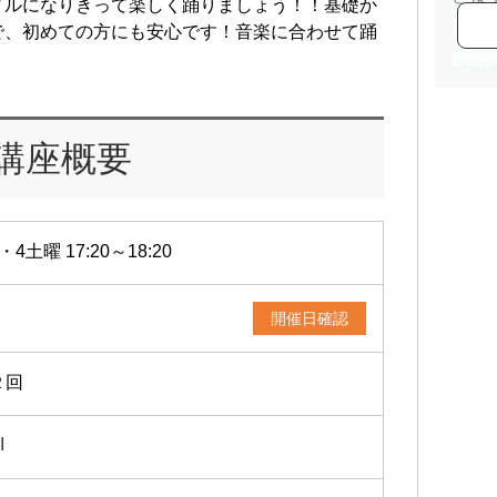
ドルになりきって楽しく踊りましょう！！基礎か
で、初めての方にも安心です！音楽に合わせて踊
受賞
・お
ー
講座概要
・Pa
・品
・太
ーダ
・4土曜 17:20～18:20
開催日確認
２回
I