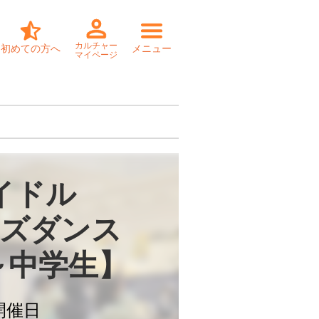
カルチャー
初めての方へ
メニュー
マイページ
イドル

ズダンス

～中学生】
開催日