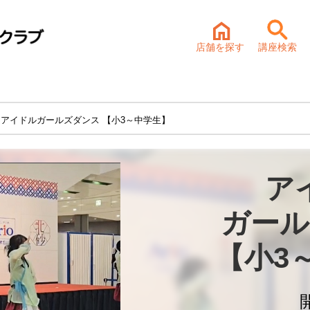
店舗を探す
講座検索
 アイドルガールズダンス 【小3～中学生】
ア
ガール
【小3