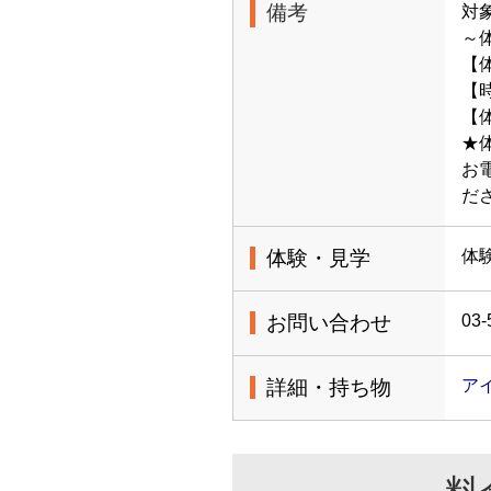
備考
対
～
【
【時
【体
★
お
だ
体験・見学
体
お問い合わせ
03-
詳細・持ち物
ア