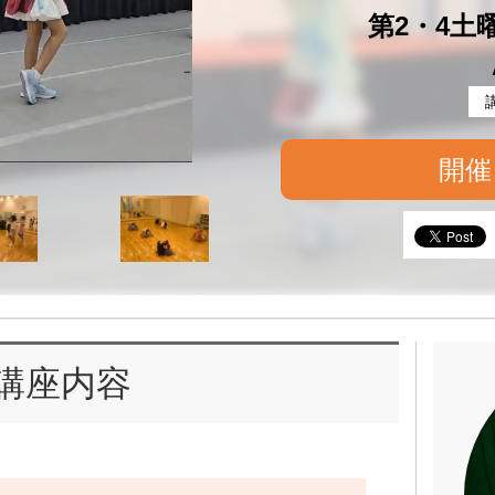
第2・4土曜 
開催
講座内容