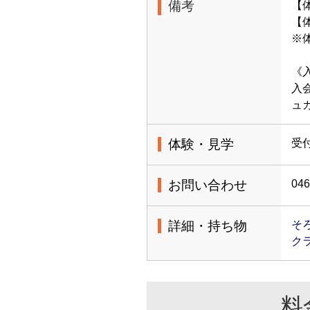
備考
【
【体
※
《
入
ュ
体験・見学
受
お問い合わせ
046
詳細・持ち物
そ
ク
料