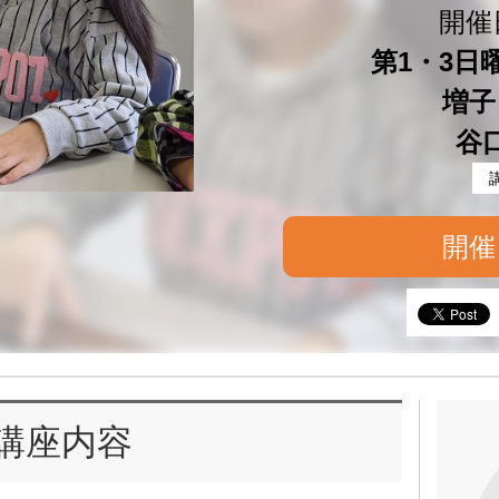
開催
第1・3日曜 
増子
谷
開催
講座内容