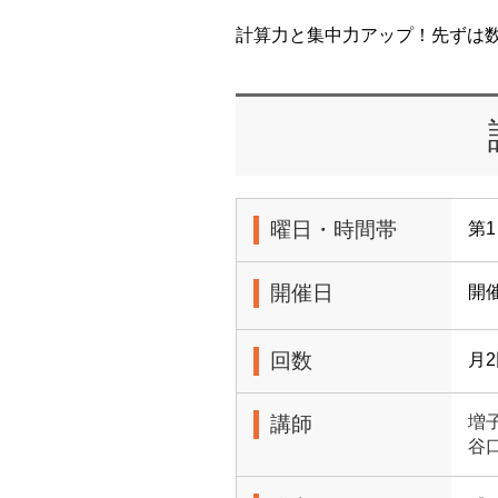
計算力と集中力アップ！先ずは
曜日・時間帯
第1
開催日
開
回数
月
講師
増
谷