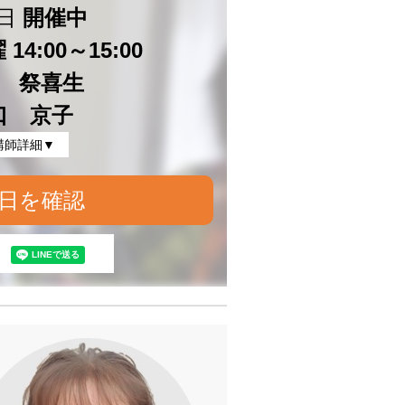
日
開催中
14:00～15:00
 祭喜生
口 京子
講師詳細▼
日を確認