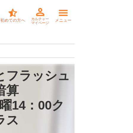
カルチャー
初めての方へ
メニュー
マイページ
とフラッシュ
暗算

曜14：00ク
ラス