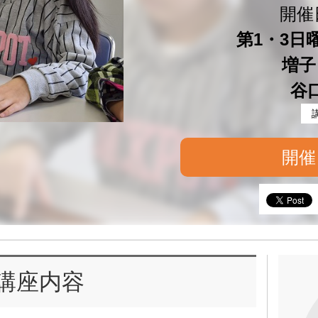
開催
第1・3日曜 
増子
谷
開催
講座内容