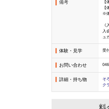
備考
【
【体
※
《
入
ュ
体験・見学
受
お問い合わせ
046
詳細・持ち物
そ
ク
料