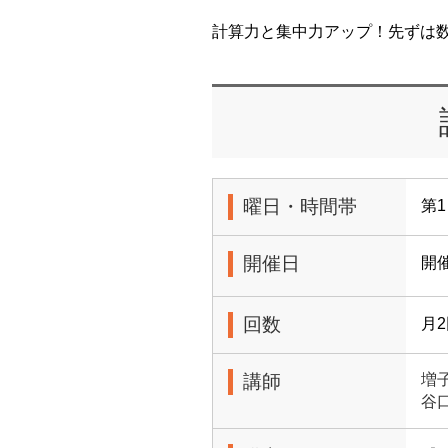
計算力と集中力アップ！先ずは
曜日・時間帯
第1
開催日
開
回数
月
講師
増
谷