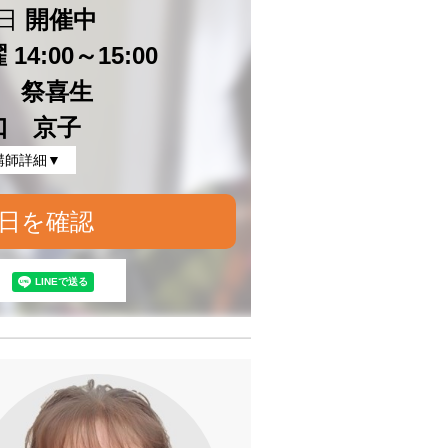
日
開催中
14:00～15:00
 祭喜生
口 京子
講師詳細▼
日を確認