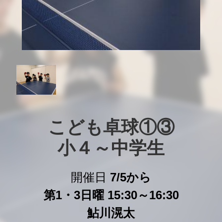
こども卓球①③

小４～中学生
開催日
7/5から
第1・3日曜 15:30～16:30
鮎川滉太