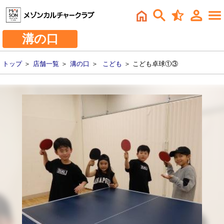
溝の口
トップ
＞
店舗一覧
＞
溝の口
＞
こども
＞ こども卓球①③