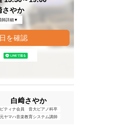
﨑さやか
講師詳細▼
日を確認
白﨑さやか
ピティナ会員　音大ピアノ科卒
元ヤマハ音楽教育システム講師