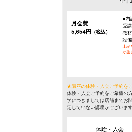
■内
月会費
受講
5,654円
（税込）
教材
設備
上記
が生
★講座の体験・入会ご予約を
体験・入会ご予約をご希望の
学につきましては店舗までお
定していない講座がございま
体験・入会