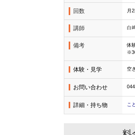
回数
月
講師
白
備考
体
※
体験・見学
空
お問い合わせ
044
詳細・持ち物
こ
料