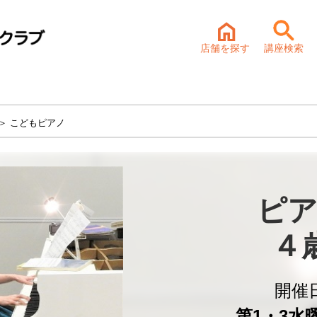
店舗を探す
講座検索
＞ こどもピアノ
ピア
４
開催
第1・3水曜 