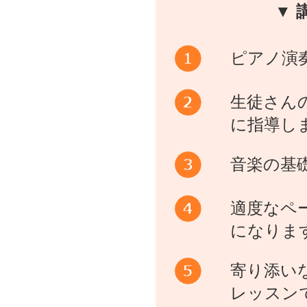
▼ 
ピアノ演
生徒さん
に指導し
音楽の基
適度なペ
になりま
寄り添い
レッスン