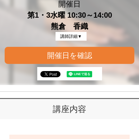
開催日
第1・3水曜 10:30～14:00
熊倉 香織
講師詳細▼
開催日を確認
講座内容