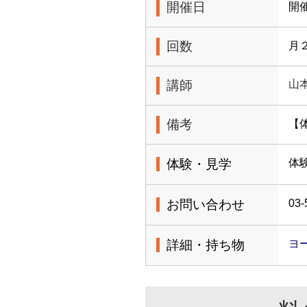
開催日
開
回数
月
講師
山
備考
【
体験・見学
体
お問い合わせ
03-
詳細・持ち物
ヨ