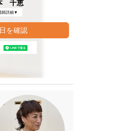
本 千恵
講師詳細▼
日を確認