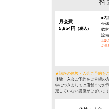
料
■内
月会費
受講
5,654円
（税込）
教材
設備
上記
が生
★講座の体験・入会ご予約を
体験・入会ご予約をご希望の
学につきましては店舗までお
定していない講座がございま