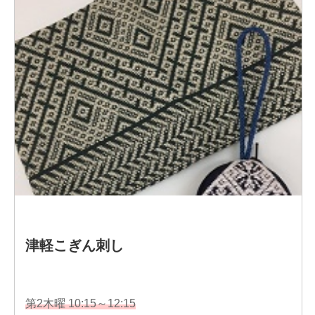
受賞
2017年 USAチェリーウッド社チャレンジキルト「Van
Gogh」3位受賞
2018年 USAキルトオデッセイ ミニチュアキルト部
門 2位受賞
2019年 日本第18回東京国際キルトフェスティバル 額
絵キルト部門 企業賞受賞
日本キルト時間フェスティバル キルト(小)オリ
ジナルキルト部門 優秀賞受賞
日本 キルト＆ステッチショー グループキルト
部門 最優秀賞 受賞
日本 第3回キルトジャパンコンテスト キルト
部門グランプリ受賞
USA キルトオデッセイ ミニチュアキルト部門
1位受賞
USA IQA ヒューストン ミニチュアキルトア
ート部門1位受賞
2020年 日本 第19回東京国際キルトフェスティバル
額絵部門 企業賞受賞