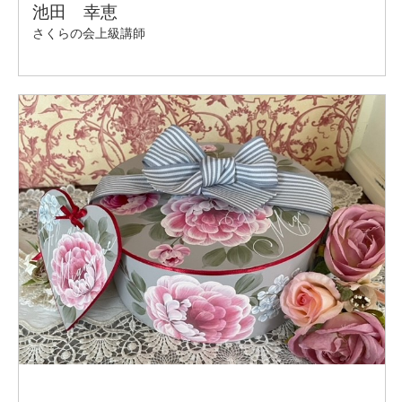
2021年 キルト日本展 ミニチュアキルト部門入選
2022年 USA AQS パドゥーカ ミニチュアキルト部
門2位受賞
他、国内外コンテスト 入選多数。
＠著書
ハワイアンキルトのこもの
暮らしのハワイアンキルト
＠作品掲載雑誌
キルトジャパン
キルトダイアリー