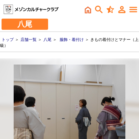
八尾
トップ
＞
店舗一覧
＞
八尾
＞
服飾・着付け
＞ きもの着付けとマナー（上
級）