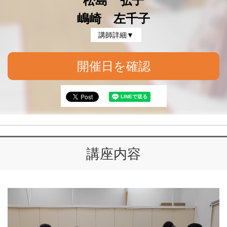
松島 弘子
嶋崎 左千子
講師詳細▼
開催日を確認
講座内容