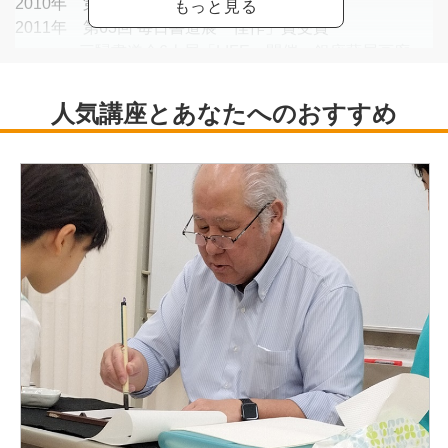
2010年 第46回 創玄展「秀逸」賞受賞
2011年 第63回 毎日書道展「佳作」賞受賞
三駸書道会6人展「LIFE」開催・銀座藤屋画廊
2012年 第47回 高野山競書大会「金剛峯寺賞」
2013年 第49回 創玄展「秀逸」賞受賞
第65回 平成25年度毎日展「秀作賞」受賞
2014年 第50回 創玄展「特選」賞受賞 漢字部
2015年 第66回 平成26年度 毎日展 「毎日賞」受賞
第40回 創玄現代書展 入選
2016年 第51回 創玄展「秀逸」賞受賞