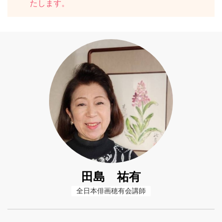
たします。
田島 祐有
全日本俳画穂有会講師