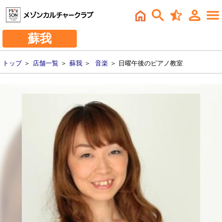
蘇我
トップ
＞
店舗一覧
＞
蘇我
＞
音楽
＞ 日曜午後のピアノ教室