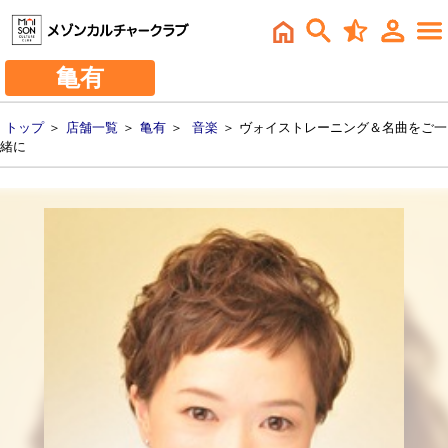
亀有
トップ
＞
店舗一覧
＞
亀有
＞
音楽
＞ ヴォイストレーニング＆名曲をご一
緒に