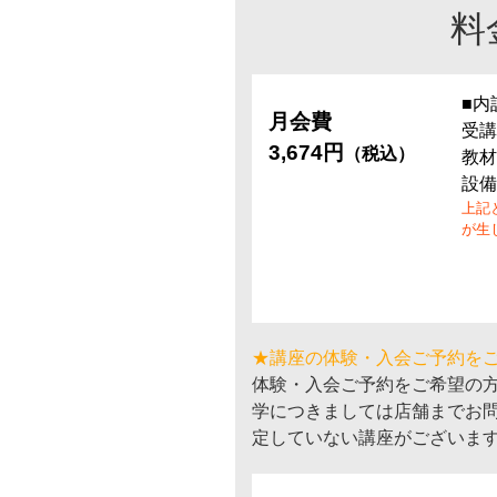
料
■内
月会費
受講
3,674円
（税込）
教材
設備
上記
が生
★講座の体験・入会ご予約を
体験・入会ご予約をご希望の
学につきましては店舗までお
定していない講座がございま