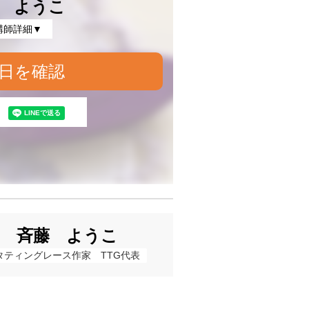
 ようこ
講師詳細▼
日を確認
斉藤 ようこ
タティングレース作家　TTG代表