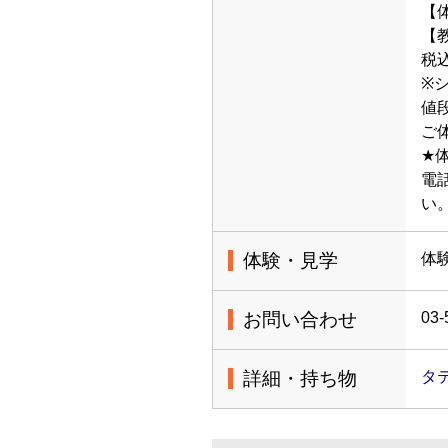
【体
【教
税
※
値
ご
★
電
い
体験・見学
体
お問い合わせ
03-
詳細・持ち物
タ