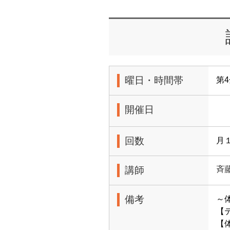
曜日・時間帯
第4
開催日
回数
月
講師
斉
備考
～
【
【