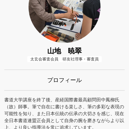
山地 暁翠
太玄会審査会員　研友社理事・審査員
プロフィール
書道大学講座を終了後、産経国際書最高顧問田中鳳柳氏
（故）師事。筆で自在に書ける楽しさ、筆の多彩な表現の
可能性を知り、また日本伝統の伝承の大切さを感じ、現在
全日本書道連盟正会員として自身の腕を磨きながらより以
上、より良い指導法を常に追求しています。