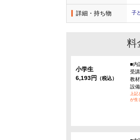
詳細・持ち物
子
料
■内
小学生
受講
6,193円
（税込）
教材
設備
上記
が生