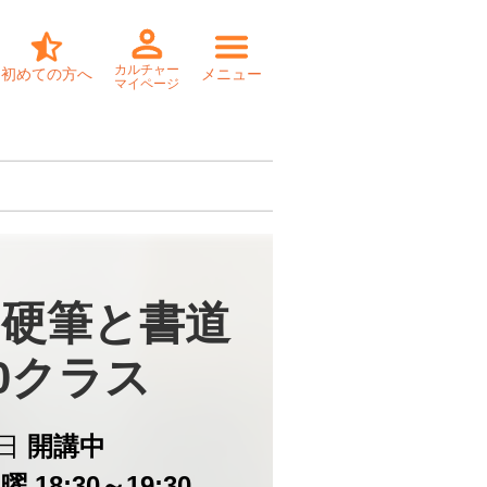
カルチャー
初めての方へ
メニュー
マイページ
硬筆と書道

30クラス
日
開講中
 18:30～19:30