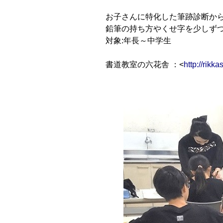
お子さんに特化した筆跡診断か
鉛筆の持ち方やくせ字を少しず
対象:年長～中学生
書道教室の六花舎 ：<
http://rikk