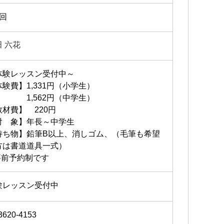
3回
田 六花
体験レッスン受付中～
体験費】1,331円（小学生）
,562円（中学生）
教材費】 220円
対 象】年長～中学生
持ち物】鉛筆B以上、消しゴム、（毛筆も希望
方は書道道具一式）
事前予約制です
験レッスン受付中
3620-4153