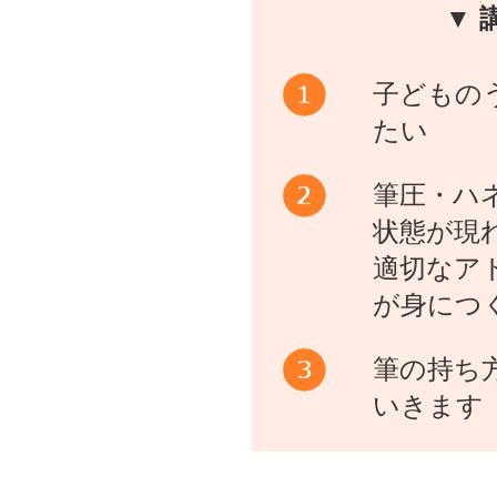
▼ 
子どもの
たい
筆圧・ハ
状態が現
適切なア
が身につ
筆の持ち
いきます