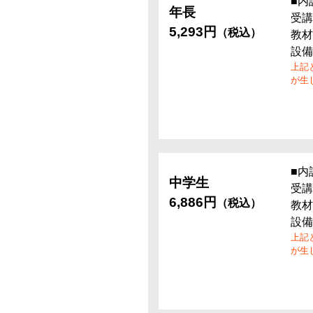
■内
年長
受講
5,293円
（税込）
教材
設備
上記
が生
■内
中学生
受講
6,886円
（税込）
教材
設備
上記
が生