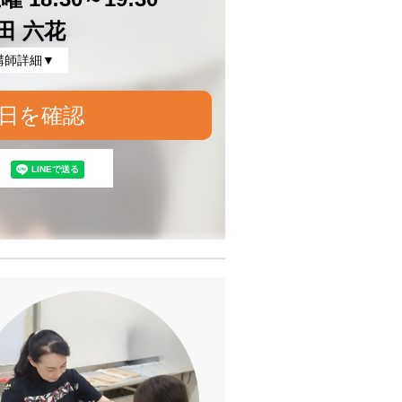
田 六花
講師詳細▼
日を確認