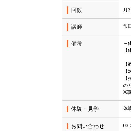
回数
月
講師
常
備考
～
【
1
【
【
【
の
※
体験・見学
体
お問い合わせ
03-