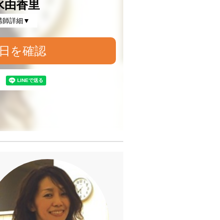
水由香里
講師詳細▼
日を確認