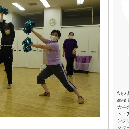
幼少
高校
大学
ト・
ング
クタ