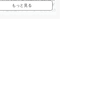
導。その後はジェフユナイテッド
・千葉専属チアリーダーとして10
活動。現在は振付・指導を担当し
る。
ンカルチャークラブ蘇我でのチア
ス指導歴は15年以上。
文化祭千葉、岐阜、山形に出演。
ダンスの他モダン、ジャズ、カラ
ードなど、
は多岐にわたる。