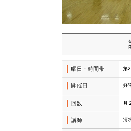
曜日・時間帯
第2
開催日
好
回数
月
講師
清