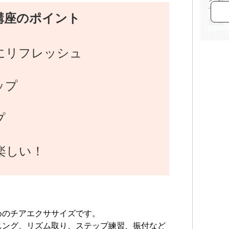
で指
講座のポイント
市原
年間
てい
にリフレッシュ
セブ
ダン
ップ
国民
チア
ーガ
プ
活動
楽しい！
めのチアエクササイズです。
ニング、リズム取り、ステップ練習、振付など