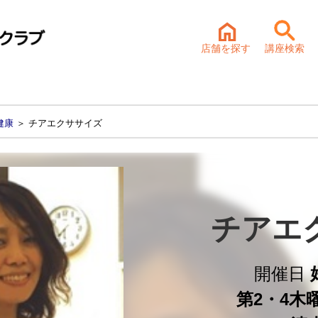
店舗を探す
講座検索
健康
＞ チアエクササイズ
チアエ
開催日
第2・4木曜 