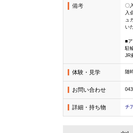
備考
〇
入
ュ
い
■
駐
J
体験・見学
随時
お問い合わせ
043
詳細・持ち物
チ