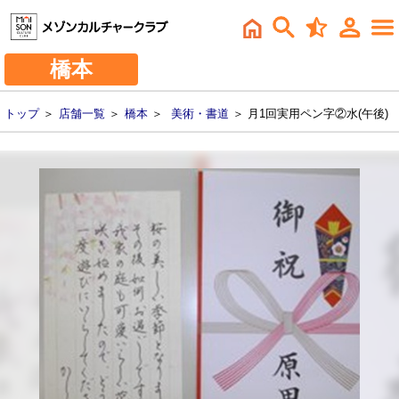
橋本
トップ
＞
店舗一覧
＞
橋本
＞
美術・書道
＞ 月1回実用ペン字②水(午後)