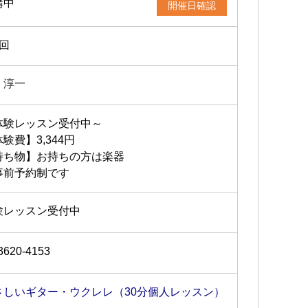
講中
開催日確認
2回
 淳一
体験レッスン受付中～
験費】3,344円
持ち物】お持ちの方は楽器
事前予約制です
験レッスン受付中
3620-4153
さしいギター・ウクレレ（30分個人レッスン）