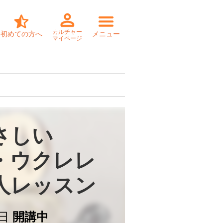
カルチャー
初めての方へ
メニュー
マイページ
さしい

・ウクレレ

個人レッスン
日
開講中