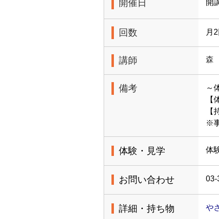
開催日
開
回数
月
講師
森
備考
～
【体
【
※
体験・見学
体
お問い合わせ
03-
詳細・持ち物
や