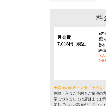
料
■内
月会費
受講
7,018円
（税込）
教材
設備
上記
が生
★講座の体験・入会ご予約を
体験・入会ご予約をご希望の
学につきましては店舗までお
定していない講座がございま