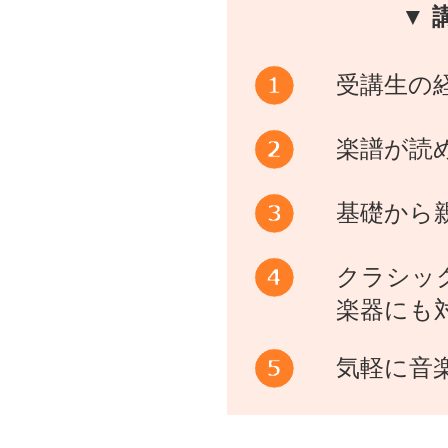
▼ 
受講生の
楽譜が読
基礎から
クラシッ
楽器にも
気軽に音