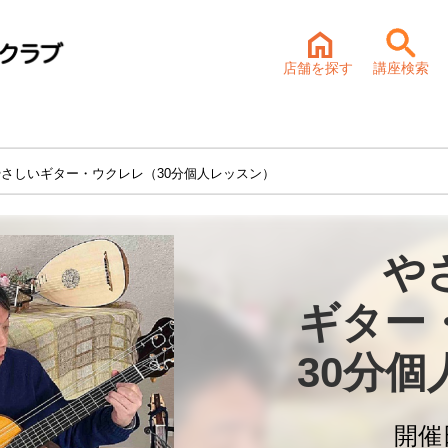
店舗を探す
講座検索
やさしいギター・ウクレレ（30分個人レッスン）
や
ギター
30分
開催