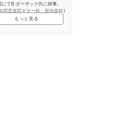
院にてB.ダベザック氏に師事。
94年同音楽院ギター科、室内楽科1
ィプロム取得。
後は各地でコンサート活動を始
後進の指導にもあたっている。
杯国際音楽コンクール、万里の長
国際音楽コンクール入賞。
たま新都心コクーンシティカルチ
センター、セブンカルチャークラ
綾瀬）、アウラ音楽院各講師。
Harp Guitar Foundation(USA)、神
ギター協会正会員。
シックギター、ウクレレ、ルネサ
ギター、ルネサンスリュート、バ
クギター、バロックリュート、19
ギター、19世紀テルツギター、19
8弦ギターも演奏する。