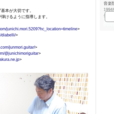
音楽
19
ず基本が大切です。
位デ
が弾けるように指導します。
帰国
com/junichi.mori.5209?hc_location=timeline
>
め、
/diabelli/
>
長江
城杯
.com/junmori.guitar/
>
さい
om/@junichimoriguitar
>
ャー
sakura.ne.jp
>
ブ（
The 
奈川
クラ
ンス
ロッ
世紀
世紀