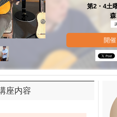
第2・4土曜 
森
開催
講座内容