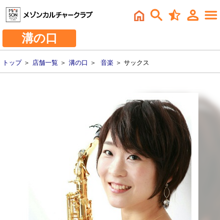
溝の口
トップ
＞
店舗一覧
＞
溝の口
＞
音楽
＞ サックス