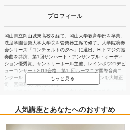
プロフィール
岡山県立岡山城東高校を経て、岡山大学教育学部を卒業。
洗足学園音楽大学大学院を管楽器主席で修了。大学院演奏
会シリーズ「コンチェルトの夕べ」に選出、H.トマジの協
奏曲を共演。第1回サンハート・アンサンブル・オーディ
ション優秀賞。サントリーホール主催、レインボウ21デビ
ューコンサート2013合格。第11回ルーマニア国際音楽コ
ンクール、管楽器部門第1位受賞。サクソフォンを大城正
司、冨岡和夫の両氏に師事。
演奏活動の傍ら、神奈川県や都内各所で後進の指導や個人
レッスンにも力を注ぐ。吹奏楽のサックスパート指導、吹
奏楽のコーチとしても指導を行う。横浜市民広間演奏会会
員。1stミニアルバム『The Encounter-めぐり逢い-』発売
中。
https://www.smile-sax.com/