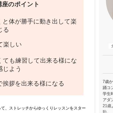
講座のポイント
くと体が勝手に動き出して楽
じる
て楽しい
くても練習して出来る様にな
感じよう
7歳
で挨拶を出来る様になる
踊コ
学生時
アダ
21
って、ストレッチからゆっくりレッスンをスター
動。