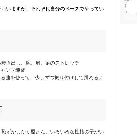
舞台
子もいますが、それぞれ自分のペースでやってい
ー、
をも
現在
ッス
「基
てい
ル歩き出し、腕、肩、足のストレッチ
ジャンプ練習
いる曲を使って、少しずつ振り付けして踊れるよ
言
、恥ずかしがり屋さん、いろいろな性格の子がい