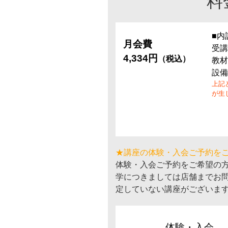
料
■内
月会費
受講
4,334円
（税込）
教材
設備
上記
が生
★講座の体験・入会ご予約を
体験・入会ご予約をご希望の
学につきましては店舗までお
定していない講座がございま
体験・入会