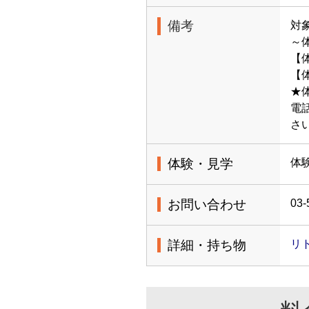
備考
対
～
【
【体
★
電
さ
体験・見学
体
お問い合わせ
03-
詳細・持ち物
リ