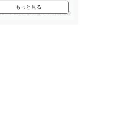
、アーティストのバックダンサ
MV、PVなど多方面での出演経験
つ。
はキッズからジュニアクラスのレ
ンを行っており、「楽しさ」と
礎力」を大切にした指導を心がけ
ます。