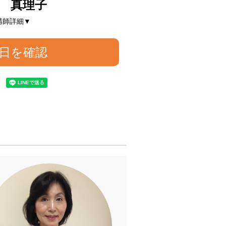
 真理子
講師詳細▼
日を確認