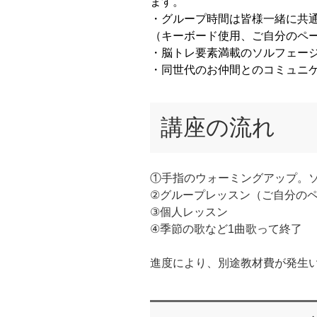
ます。
・グループ時間は皆様一緒に共
（キーボード使用、ご自分のペー
・脳トレ要素満載のソルフェー
・同世代のお仲間とのコミュニ
講座の流れ
①手指のウォーミングアップ。
②グループレッスン（ご自分のペ
③個人レッスン
④季節の歌など1曲歌って終了
進度により、別途教材費が発生