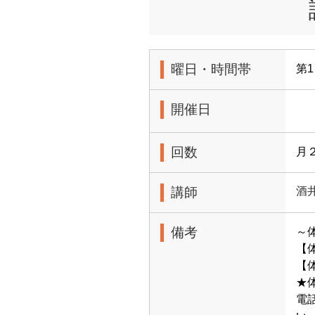
曜日・時間帯
第1
開催日
回数
月
講師
酒
備考
～
【
【体
★
電