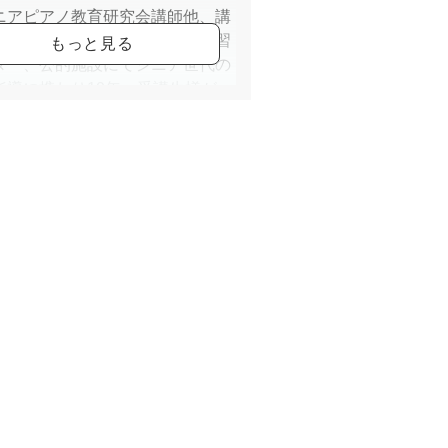
ニアピアノ教育研究会講師他、講
格を活かしカルチャー、生涯学習
ター、公的施設にてシニア世代の
指導に携わり10年。受講生様が
けた！」の喜びと楽しさを味わ
音楽を一生の友とされることを願
がらレッスンを提供させて頂いて
す。
ティナ指導会員。ヤマハPSTA認
師