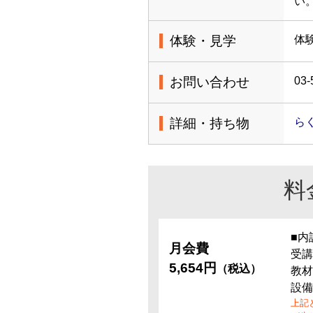
い
体験・見学
体
お問い合わせ
03-
詳細・持ち物
ら
料
■内
月会費
受講
5,654円
（税込）
教材
設備
上記