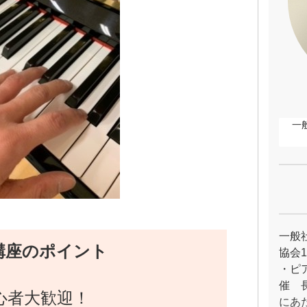
一
一般
講座のポイント
協会
・ピ
催 
心者大歓迎！
にあ