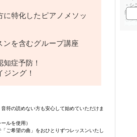
・シ
師資
方に特化したピアノメソッ
セン
音楽
「弾
スンを含むグループ講座
い、
いな
いま
認知症予防！
・ピ
定講
イジング！
、音符の読めない方も安心して始めていただけま
シールを使用）
で「ご希望の曲」をおひとりずつレッスンいたし