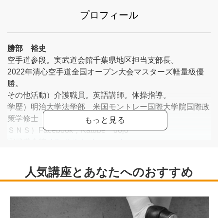
プロフィール
勝部 裕史
空手道参段。実武道会館千葉県地区担当支部長。
2022年清心空手道全国オープン大会マスターズ軽量級優
勝。
その他活動）介護職員。英語講師。体操指導。
学歴）明治大学法学部 米国モントレー国際大学院国際政
策学修士
ＳＮＳ）Facebook；Katube dojo
実武道会館<
http://zitubudou.com/
>