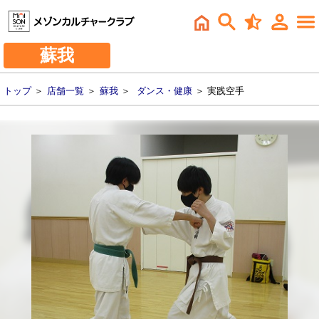
蘇我
トップ
＞
店舗一覧
＞
蘇我
＞
ダンス・健康
＞ 実践空手