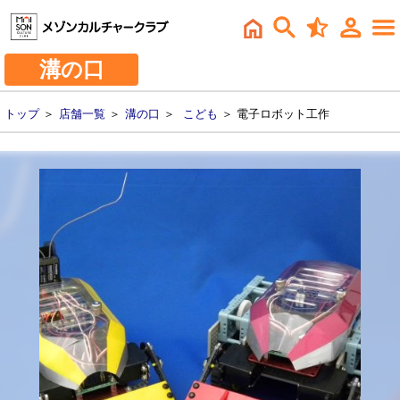
溝の口
トップ
＞
店舗一覧
＞
溝の口
＞
こども
＞ 電子ロボット工作