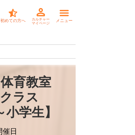
カルチャー
初めての方へ
メニュー
マイページ
体育教室

クラス

～小学生】
開催日