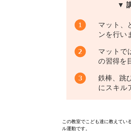
▼ 
マット、
ンを行い
マットで
の習得を
鉄棒、跳
にスキル
この教室でこども達に教えてい
ル運動です。