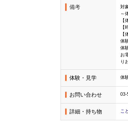
備考
対
～
【
【時
【体
体
体
お電
り
体験・見学
体
お問い合わせ
03-
詳細・持ち物
こ