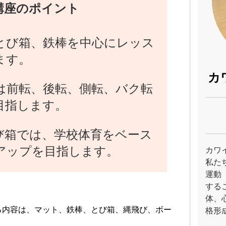
講座のポイント
とび箱、鉄棒を中心にレッス
ます。
カ
は前転、後転、側転、バク転
目指します。
び箱では、学校体育をベース
アップを目指します。
カワ
私た
運動
する
体、
る内容は、マット、鉄棒、とび箱、縄飛び、ボー
格形