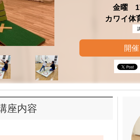
金曜 17
カワイ体
開催
講座内容