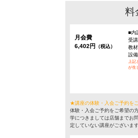
料
■内
月会費
受講
6,402円
（税込）
教材
設備
上記
が生
★講座の体験・入会ご予約を
体験・入会ご予約をご希望の
学につきましては店舗までお
定していない講座がございま