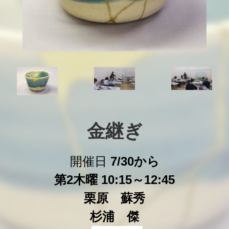
金継ぎ
開催日
7/30から
第2木曜 10:15～12:45
栗原 蘇秀
杉浦 傑