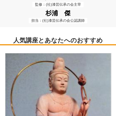
監修：(社)漆芸伝承の会主宰
杉浦 傑
担当：(社)漆芸伝承の会公認講師