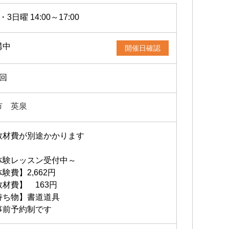
・3日曜 14:00～17:00
講中
開催日確認
2回
市 英泉
教材費が別途かかります
体験レッスン受付中～
験費】2,662円
教材費】 163円
持ち物】書道道具
事前予約制です