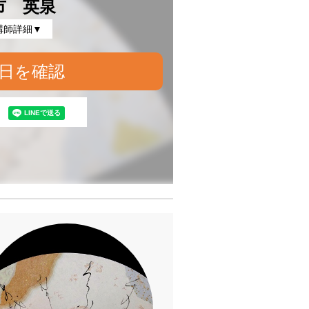
市 英泉
講師詳細▼
日を確認