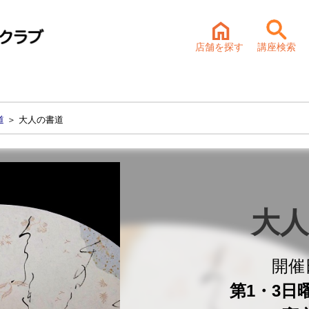
店舗を探す
講座検索
道
＞ 大人の書道
大人
開催
第1・3日曜 