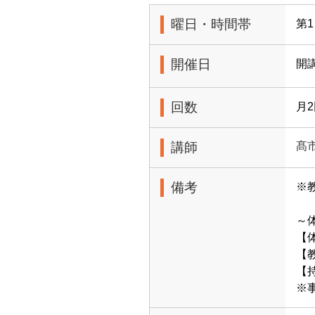
曜日・時間帯
第1
開催日
開
回数
月
講師
髙
備考
※
～
【体
【
【
※