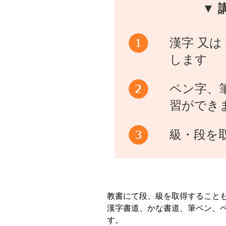
▼ 
漢字 又
します
ペン字、
習ができ
級・段を
教書にて段、級を取得すること
漢字書道、かな書道、筆ペン、
す。