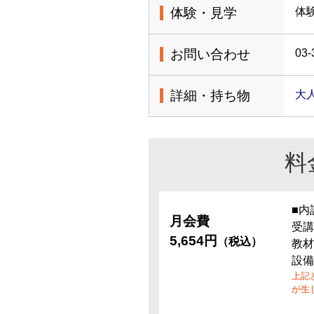
体験・見学
体
お問い合わせ
03-
詳細・持ち物
大
料
■内
月会費
受講
5,654円
（税込）
教材
設備
上記
が生