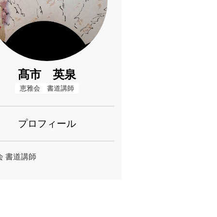
髙市 英泉
恵雅会　書道講師
プロフィール
会 書道講師