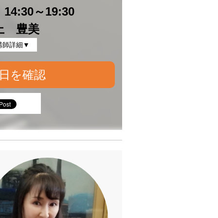
4:30～19:30
上 豊美
講師詳細▼
日を確認