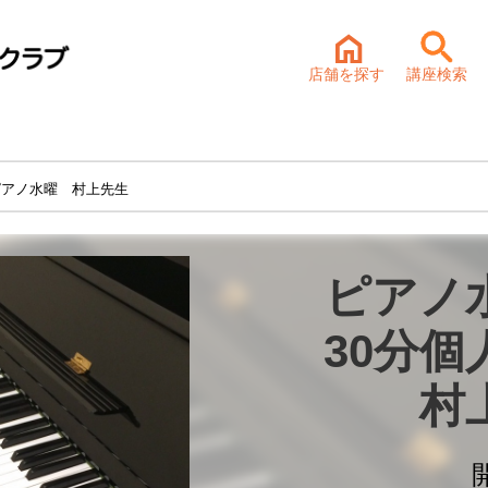
店舗を探す
講座検索
ピアノ水曜 村上先生
ピアノ
30分個
村