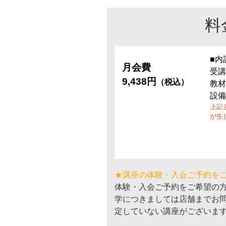
料
■内
月会費
受講
9,438円
（税込）
教材
設備
上記
が生
★講座の体験・入会ご予約を
体験・入会ご予約をご希望の
学につきましては店舗までお
定していない講座がございま