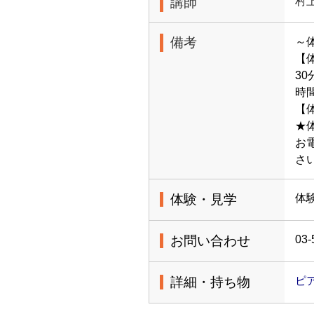
講師
村
備考
～
【
3
時
【体
★
お
さ
体験・見学
体
お問い合わせ
03-
詳細・持ち物
ピ