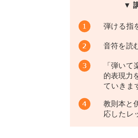
▼ 
弾ける指
音符を読
「弾いて
的表現力
ていきま
教則本と
応したレ