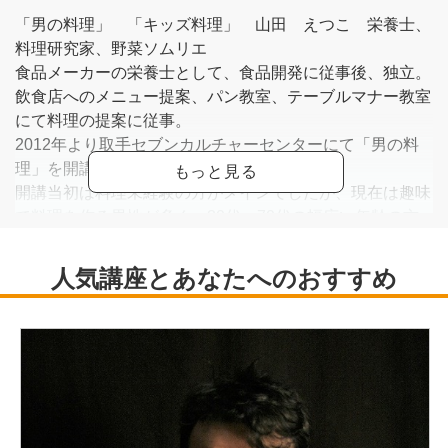
「男の料理」 「キッズ料理」 山田 えつこ 栄養士、
料理研究家、野菜ソムリエ
食品メーカーの栄養士として、食品開発に従事後、独立。
飲食店へのメニュー提案、パン教室、テーブルマナー教室
にて料理の提案に従事。
2012年より取手セブンカルチャーセンターにて「男の料
理」を開講。その後、亀有、西新井と開講。
開講当初は料理未経験の方がメインでしたが、現在は趣味
で料理を作る男性が多く、30代～70代の幅広い年齢の方
が料理を楽しんでいらっしゃいます。
2015年より、亀有、溝の口にて「キッズ料理」を開講。
料理を作る楽しさ、食べる事の大切さを学べる食育の講座
となっています。
開講している3クラス共、キャンセル待ちが続き、皆様に
育てられた教室となっています。