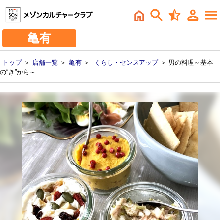
亀有
トップ
＞
店舗一覧
＞
亀有
＞
くらし・センスアップ
＞ 男の料理～基本
の“き”から～