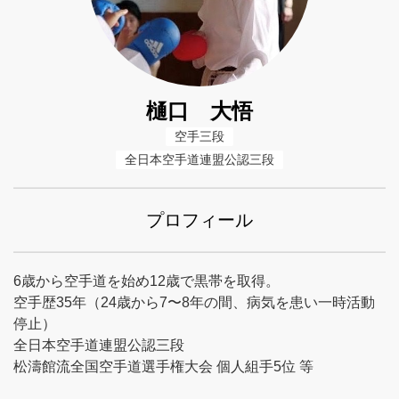
樋口 大悟
空手三段
全日本空手道連盟公認三段
プロフィール
6歳から空手道を始め12歳で黒帯を取得。
空手歴35年（24歳から7〜8年の間、病気を患い一時活動
停止）
全日本空手道連盟公認三段
松濤館流全国空手道選手権大会 個人組手5位 等