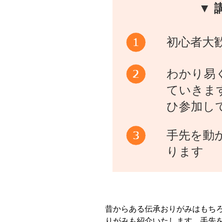
▼ 
初心者大
わかり易
ていきま
ひ参加し
手先を動
ります
昔からある伝承おりがみはもち
りがみも紹介いたします。手先