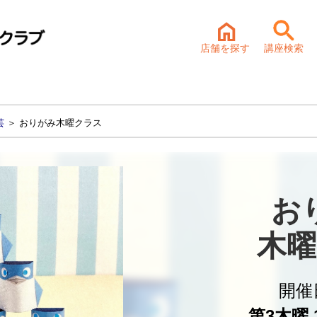
店舗を探す
講座検索
芸
＞ おりがみ木曜クラス
お
木曜
開催
第3木曜 1