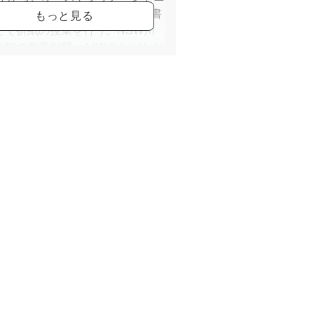
幼稚園、小学校、美術学校、図書
どで折紙の授業を行う。NSW州
術館の教育部門、ABCテレビなど
紙を紹介し、折紙の普及に貢献。
05年に帰国後も、日本各地や海外で
ジナルの折紙を教える活動をして
。
記ホームページの経歴を参照して
さい。オランダ、ハンガリー、ポ
ンド、インドスリランカ、英国な
ら招待され、講演、講習をしてい
。）
書】
irstmas origami with Shoko 」
トマーケット社
かわいいどうぶつおりがみ」永岡
親子でいっしょにつくろう 女の