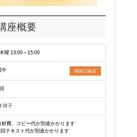
子の
・「
イル
講座概要
ホー
origa
Face
木曜 13:00～15:00
<
http
lst=
イン
講中
開催日確認
<
http
1回
柳 祥子
教材費、コピー代が別途かかります
初回テキスト代が別途かかります