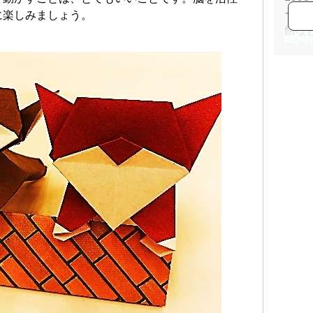
ーの
に楽しみましょう。
館な
立美
で折
20
オリ
いる
(下
くだ
ーラ
どか
ます
【著
・「Ch
アー
・「
書店
・「