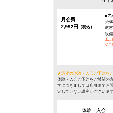
■内
月会費
受講
2,992円
（税込）
教材
設備
上記
が生
★講座の体験・入会ご予約を
体験・入会ご予約をご希望の
学につきましては店舗までお
定していない講座がございま
体験・入会