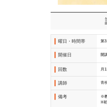
曜日・時間帯
第3
開催日
開
回数
月
講師
青
備考
※
※