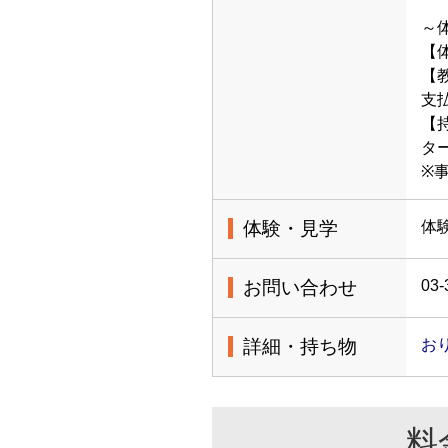
～
【体
【
支
【
タ
※
体験・見学
体
お問い合わせ
03-
詳細・持ち物
お
料