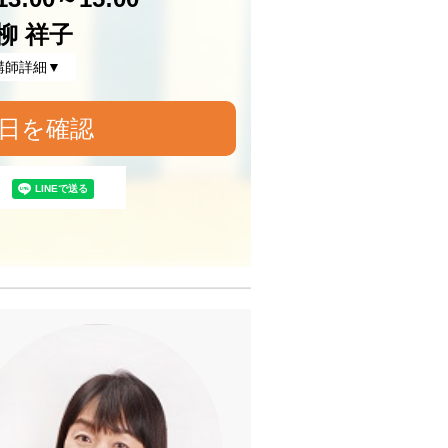
柳 祥子
講師詳細▼
日を確認