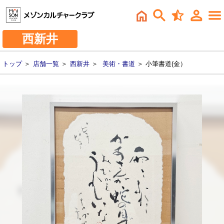
西新井
トップ
＞
店舗一覧
＞
西新井
＞
美術・書道
＞ 小筆書道(金）