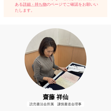
ある
詳細・持ち物
のページでご確認をお願いい
たします。
齋藤 祥仙
読売書法会所属　謙慎書道会理事