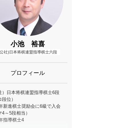
小池 裕喜
(公社)日本将棋連盟指導棋士六段
プロフィール
社）日本将棋連盟指導棋士6段
（プロ段位）
80年新進棋士奨励会に6級で入会
アマ4～5段相当）
9年指導棋士4
段