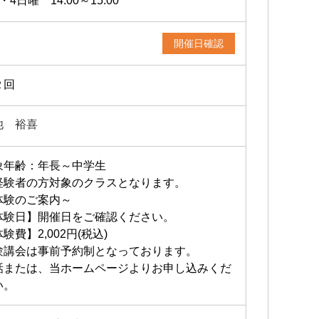
・4日曜 14:00～15:00
開催日確認
２回
池 裕喜
象年齢：年長～中学生
経験者の方対象のクラスとなります。
体験のご案内～
体験日】開催日をご確認ください。
験費】2,002円(税込)
験講会は事前予約制となっております。
話または、当ホームページよりお申し込みくだ
い。