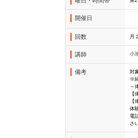
曜日・時間帯
第2
開催日
回数
月
講師
小
備考
対
※
～
【
【体
体
電
さ