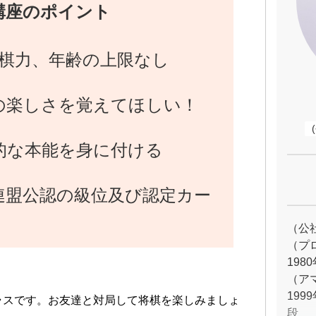
講座のポイント
、棋力、年齢の上限なし
の楽しさを覚えてほしい！
的な本能を身に付ける
連盟公認の級位及び認定カー
（公
19
（
199
ラスです。お友達と対局して将棋を楽しみましょ