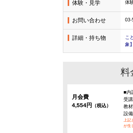
体験・見学
体
お問い合わせ
03-
詳細・持ち物
こ
象
料
■内
月会費
受講
4,554円
（税込）
教材
設備
上記
が生