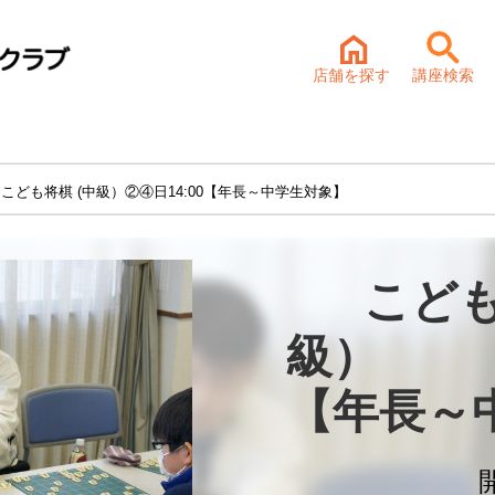
店舗を探す
講座検索
 こども将棋 (中級）②④日14:00【年長～中学生対象】
こども
級）　　
【年長～