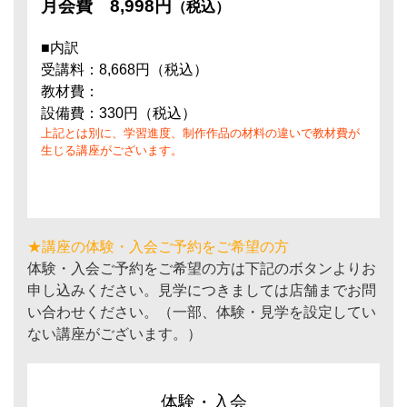
月会費
8,998円
（税込）
■内訳
受講料：8,668円（税込）
教材費：
設備費：330円（税込）
上記とは別に、学習進度、制作作品の材料の違いで教材費が
生じる講座がございます。
★講座の体験・入会ご予約をご希望の方
体験・入会ご予約をご希望の方は下記のボタンよりお
申し込みください。見学につきましては店舗までお問
い合わせください。（一部、体験・見学を設定してい
ない講座がございます。）
体験・入会