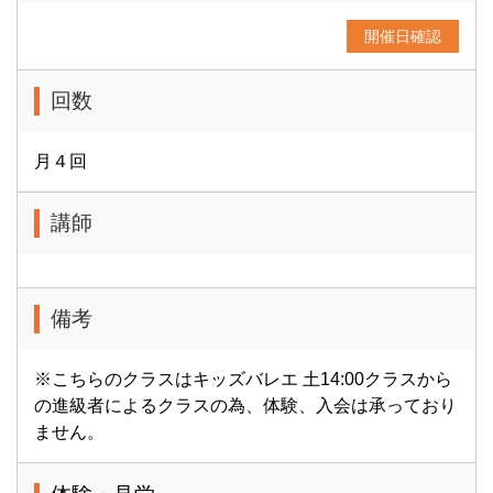
開催日確認
回数
月４回
講師
備考
※こちらのクラスはキッズバレエ 土14:00クラスから
の進級者によるクラスの為、体験、入会は承っており
ません。