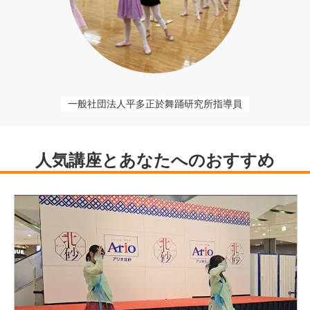
一般社団法人平多正於舞踊研究所指導員