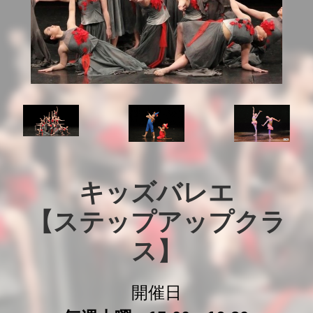
キッズバレエ

【ステップアップクラ
ス】
開催日