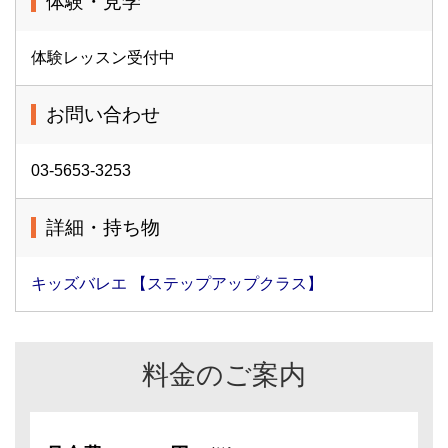
体験・見学
体験レッスン受付中
お問い合わせ
03-5653-3253
詳細・持ち物
キッズバレエ 【ステップアップクラス】
料金のご案内