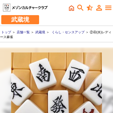
武蔵境
トップ
＞
店舗一覧
＞
武蔵境
＞
くらし・センスアップ
＞ ②④(水)レディ
ース麻雀