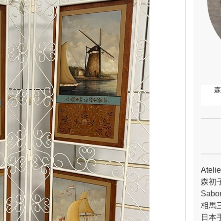
Atel
森初
Sabon
相馬
日本