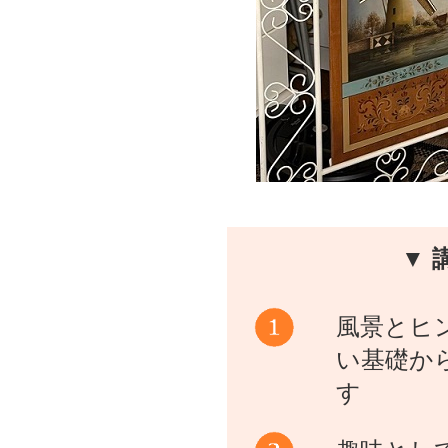
▼ 
風景とヒ
い基礎か
す