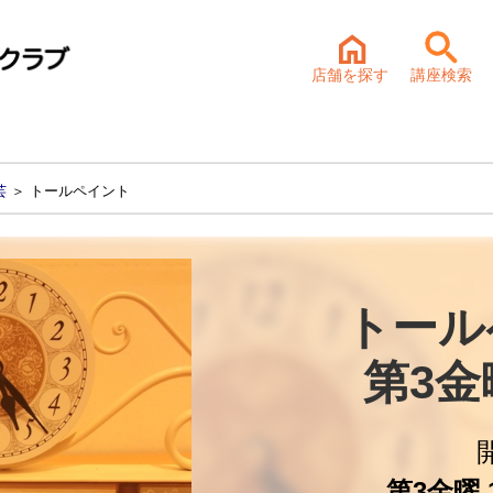
店舗を探す
講座検索
芸
＞ トールペイント
トール
第3
第3金曜 1