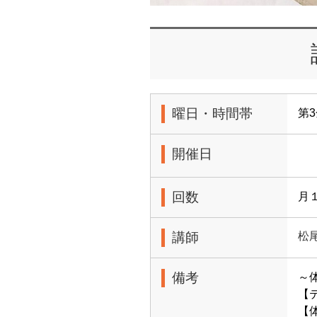
曜日・時間帯
第3
開催日
回数
月
講師
松
備考
～
【
【