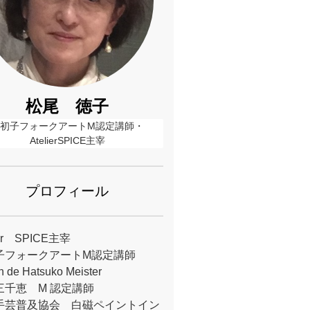
松尾 徳子
森初子フォークアートM認定講師・
AtelierSPICE主宰
プロフィール
ier SPICE主宰
子フォークアートM認定講師
 de Hatsuko Meister
三千恵 M 認定講師
手芸普及協会 白磁ペイントイン