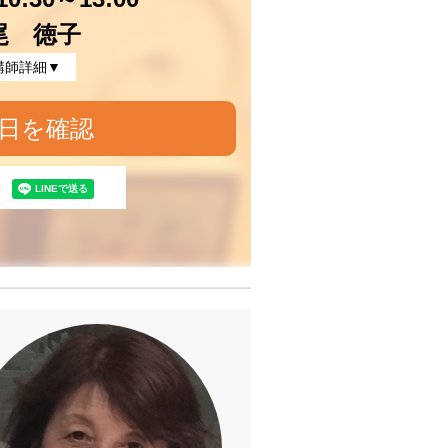
尾 徳子
講師詳細▼
日を確認