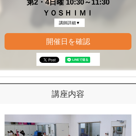
第2・4日曜 10:30～11:30
ＹＯＳＨＩＭＩ
講師詳細▼
開催日を確認
講座内容