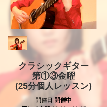
クラシックギター

第①③金曜

(25分個人レッスン)
開催日
開催中