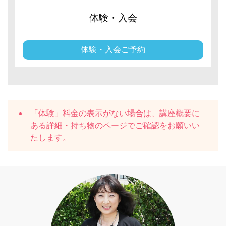
体験・入会
体験・入会ご予約
「体験」料金の表示がない場合は、講座概要に
ある
詳細・持ち物
のページでご確認をお願いい
たします。