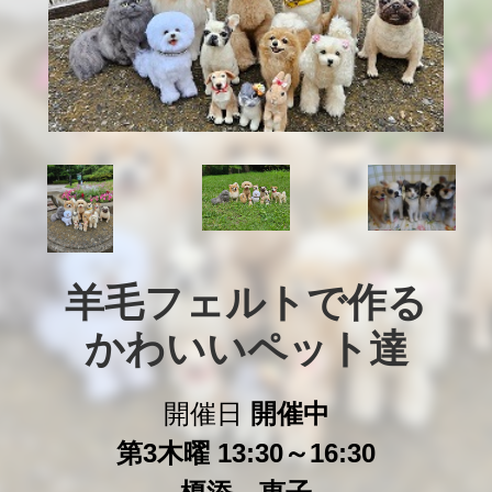
羊毛フェルトで作る

かわいいペット達
開催日
開催中
第3木曜 13:30～16:30