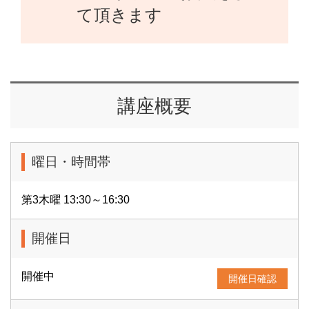
て頂きます
講座概要
曜日・時間帯
第3木曜 13:30～16:30
開催日
開催中
開催日確認