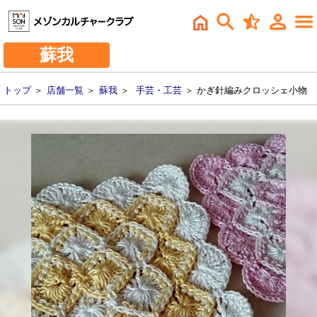
蘇我
トップ
＞
店舗一覧
＞
蘇我
＞
手芸・工芸
＞ かぎ針編みクロッシェ小物