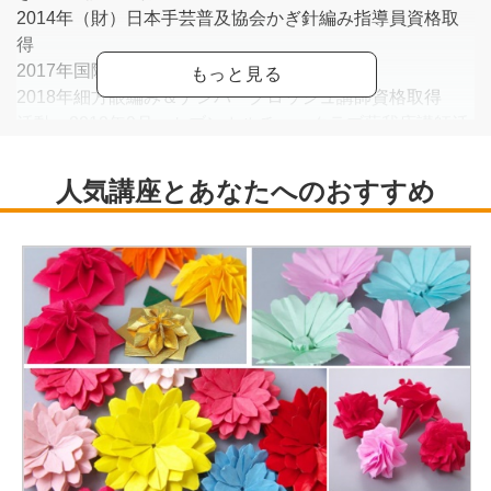
2014年（財）日本手芸普及協会かぎ針編み指導員資格取
得
2017年国際カスパリー協会講師認定取得
2018年細方眼編み＆ナンバークロッシュ講師資格取得
活動：2012年9月～セブンカルチャークラブ蘇我店講師活
動中
2017年2月～千葉カスパリー編み教室講師活動中
2017年5月～カルチャー津田沼店講師活動中
<
https://kagibariami-aiai.jimdofree.com/
>