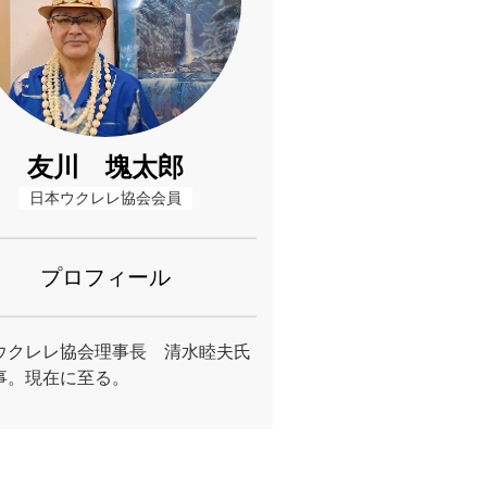
友川 塊太郎
日本ウクレレ協会会員
プロフィール
ウクレレ協会理事長 清水睦夫氏
事。現在に至る。