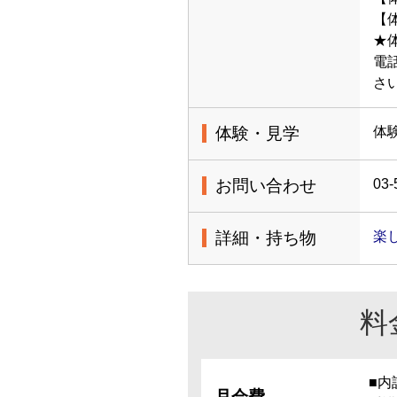
【体
★
電
さ
体験・見学
体
お問い合わせ
03-
詳細・持ち物
楽
料
■内
月会費