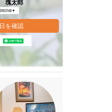
 塊太郎
講師詳細▼
日を確認