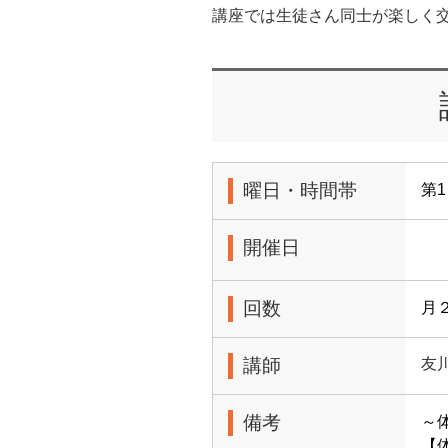
講座では生徒さん同士が楽しく
曜日・時間帯
第1
開催日
回数
月
講師
友
備考
～
【