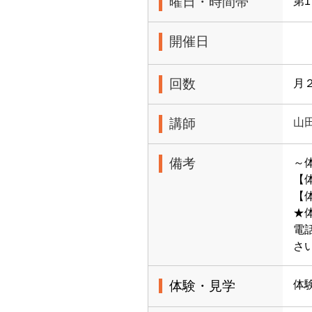
曜日・時間帯
第1
開催日
回数
月
講師
山
備考
～
【
【体
★
電
さ
体験・見学
体