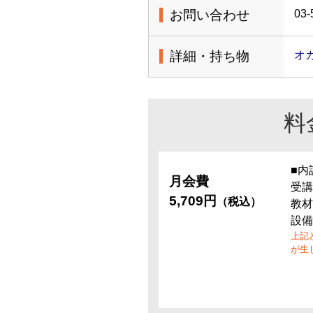
お問い合わせ
03-
詳細・持ち物
オ
料
■内
月会費
受講
5,709円
（税込）
教材
設備
上記
が生