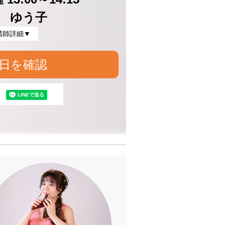
 ゆう子
講師詳細▼
日を確認