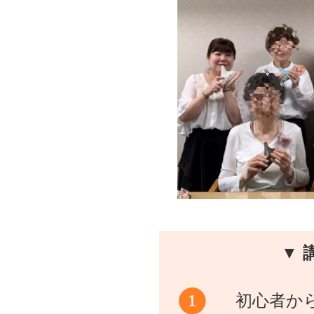
▼ 
初心者か