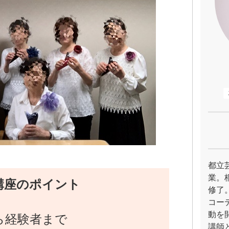
都立
業。
講座のポイント
修了
コー
動を
ら経験者まで
講師