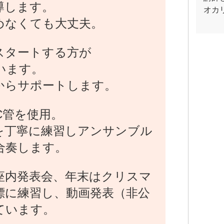
導します。
オカ
めなくても大丈夫。
スタートする方が
います。
からサポートします。
C管を使用。
を丁寧に練習しアンサンブル
合奏します。
座内発表会、年末はクリスマ
標に練習し、動画発表（非公
ています。