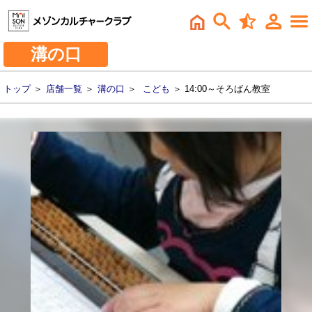
溝の口
トップ
＞
店舗一覧
＞
溝の口
＞
こども
＞ 14:00～そろばん教室